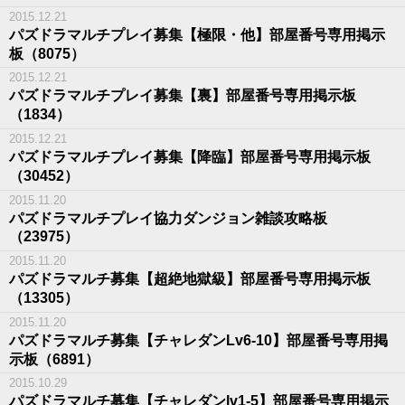
2015.12.21
パズドラマルチプレイ募集【極限・他】部屋番号専用掲示
板（8075）
2015.12.21
パズドラマルチプレイ募集【裏】部屋番号専用掲示板
（1834）
2015.12.21
パズドラマルチプレイ募集【降臨】部屋番号専用掲示板
（30452）
2015.11.20
パズドラマルチプレイ協力ダンジョン雑談攻略板
（23975）
2015.11.20
パズドラマルチ募集【超絶地獄級】部屋番号専用掲示板
（13305）
2015.11.20
パズドラマルチ募集【チャレダンLv6-10】部屋番号専用掲
示板（6891）
2015.10.29
パズドラマルチ募集【チャレダンlv1-5】部屋番号専用掲示