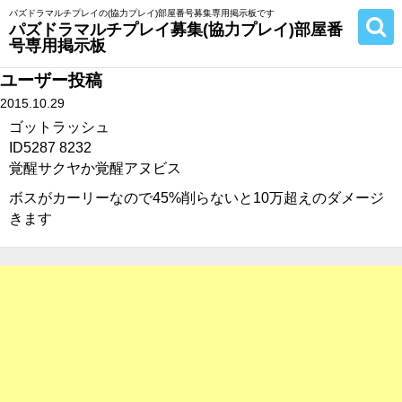
パズドラマルチプレイの(協力プレイ)部屋番号募集専用掲示板です
パズドラマルチプレイ募集(協力プレイ)部屋番
号専用掲示板
ユーザー投稿
2015.10.29
ゴットラッシュ
ID5287 8232
覚醒サクヤか覚醒アヌビス
ボスがカーリーなので45%削らないと10万超えのダメージ
きます